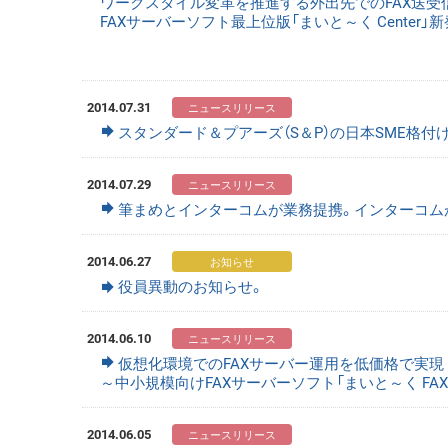
ワークスタイル変革を推進する外出先でのFAX送受
FAXサーバーソフト最上位版「まいと～く Center」
2014.07.31
スタンダード＆プアーズ（S＆P）の日本SME格付け
2014.07.29
筆まめとインターコムが業務提携。インターコム
2014.06.27
役員異動のお知らせ。
2014.06.10
仮想化環境でのFAXサーバー運用を低価格で実現
～中小規模向けFAXサーバーソフト「まいと～く FAX S
2014.06.05