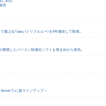
信に対応
新発売
で最上位「aaa」（トリプルエー）を5年連続して取得。
が開発したパソコン快適化ソフトを筆まめから発売。
erver 7」に新ラインアップ～