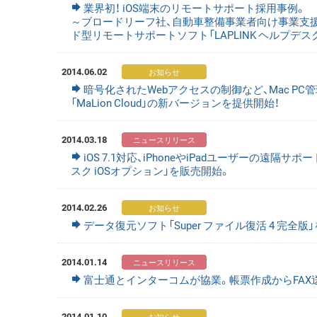
業界初！ iOS端末のリモートサポート採用事例。
～ブロードリーフ社、自動車整備事業者向け事業支
ド型リモートサポートソフト「LAPLINK ヘルプデス
2014.06.02
暗号化されたWebアクセスの制御など、Mac 
「MaLion Cloud」の新バージョンを提供開始！
2014.03.18
iOS 7.1対応、iPhoneやiPadユーザーの遠隔
スク iOSオプション」を販売開始。
2014.02.26
データ復元ソフト「Super ファイル復活 4 完全版」を新発売 ～
2014.01.14
富士通とインターコムが協業。帳票作成からFA
2014.01.10