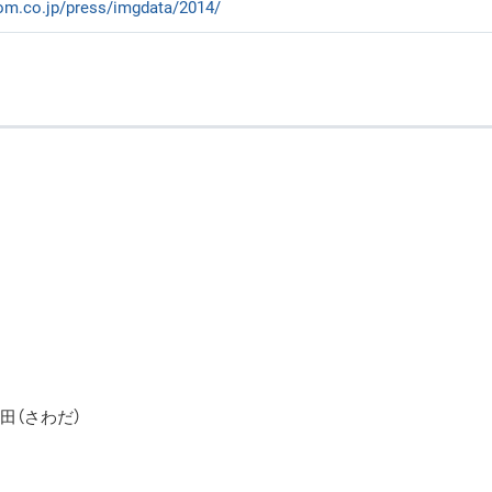
com.co.jp/press/imgdata/2014/
田（さわだ）