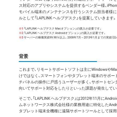
ス対応のアプリやシステムを提供するベンダー様、iPhone、
モバイル端末のメンテナンスを行うシステム担当者様に
ルとして「LAPLINK ヘルプデスク」を提案していきます。
※1
「LAPLINK ヘルプデスク Macオプション」の購入が必要です。
※2
「LAPLINK ヘルプデスク Androidオプション」の購入が必要です。
※3
サーバーの稼働実績99.98％以上。2008年7月～2013年1月までの実績（
背景
これまで、リモートサポートソフトは主にWindowsや
けではなく、スマートフォンやタブレット端末のサポー
チパネルの操作に戸惑うユーザーが多く、サポートセン
向いてサポート対応をしたりといった課題が発生してい
そこで、「LAPLINK ヘルプデスク」は2012年11月に
ムネットワークス株式会社様の業務用途に特化したAndroid搭
タブレット端末全機種に遠隔サポートツールとして採用