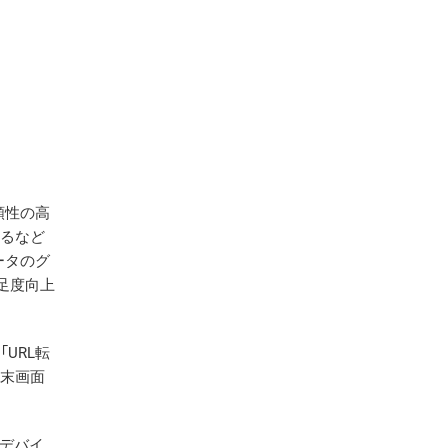
頼性の高
するなど
ータのグ
足度向上
URL転
端末画面
チデバイ