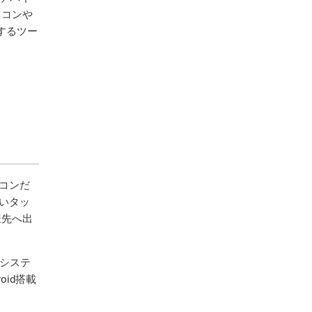
ソコンや
するツー
ソコンだ
いタッ
様先へ出
 システ
oid搭載