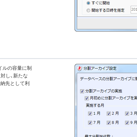
スファイルの容量に制
に対し、新たな
格納先として利