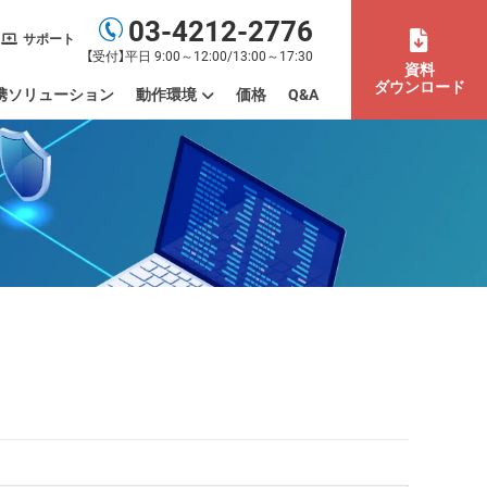
03-4212-2776
サポート
【受付】平日 9:00～12:00/13:00～17:30
資料
ダウンロード
携ソリューション
動作環境
価格
Q&A
末の利用場所まで管理したい
もまとめて管理したい
バイスを一元管理したい
デートやパッチを管理したい
ISMS認証取得を効率化したい
活用したい
間労働）を管理したい
動作環境
制限事項