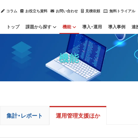
コラム
お役立ち資料
お問い合わせ
見積依頼
無料トライアル
トップ
課題から探す
機能
導入・運用
導入事例
連
内部不正による情報漏洩を防止したい
ChatGPTのセキュリティ対策をしたい
ソフトウェアのライセンスを管理したい
IT資産管理ツールをクラウド化したい
社内ヘルプデスク業務を効率化したい
情報漏洩対策
IT資産管理
集計・レポート
運用管理支援ほか
IPO（上場）に向けて労務管理体制を整備したい
サプライチェーン強化に向けたセキュリティ対策評価制度に対応したい
テレワーク（ハイブリッドワーク）を管理したい
業務用端
Mac端末
社内のデ
OSアップ
Pマークや
PCログを
残業（長時
機能
集計・レポート
運用管理支援ほか