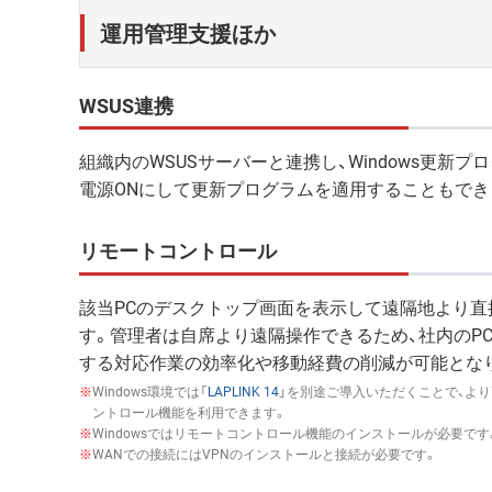
運用管理支援ほか
WSUS連携
組織内のWSUSサーバーと連携し、Windows更新プ
電源ONにして更新プログラムを適用することもでき
リモートコントロール
該当PCのデスクトップ画面を表示して遠隔地より直
す。管理者は自席より遠隔操作できるため、社内のP
する対応作業の効率化や移動経費の削減が可能とな
※
Windows環境では「
LAPLINK 14
」を別途ご導入いただくことで、よ
ントロール機能を利用できます。
※
Windowsではリモートコントロール機能のインストールが必要です
※
WANでの接続にはVPNのインストールと接続が必要です。