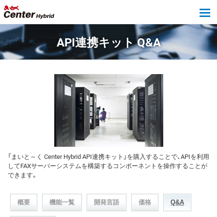
tog
API連携キット Q&A
「まいと～く Center Hybrid API連携キット」を購入することで、APIを利用
してFAXサーバーシステムを構築するコンポーネントを操作することが
できます。
概要
機能一覧
開発言語
価格
Q&A