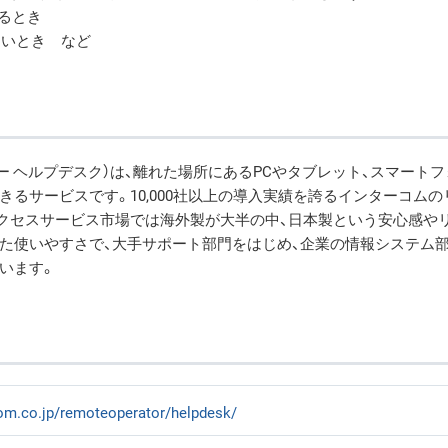
あるとき
たいとき など
トオペレーター ヘルプデスク）は、離れた場所にあるPCやタブレット、スマート
るサービスです。10,000社以上の導入実績を誇るインターコムの
クセスサービス市場では海外製が大半の中、日本製という安心感や
た使いやすさで、大手サポート部門をはじめ、企業の情報システム部
います。
com.co.jp/remoteoperator/helpdesk/