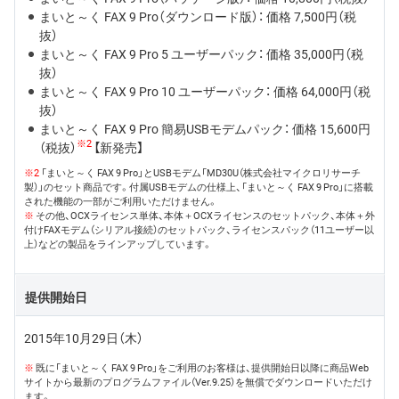
まいと～く FAX 9 Pro（ダウンロード版）： 価格 7,500円（税
抜）
まいと～く FAX 9 Pro 5 ユーザーパック： 価格 35,000円（税
抜）
まいと～く FAX 9 Pro 10 ユーザーパック： 価格 64,000円（税
抜）
まいと～く FAX 9 Pro 簡易USBモデムパック： 価格 15,600円
※2
（税抜）
【新発売】
※2
「まいと～く FAX 9 Pro」とUSBモデム「MD30U（株式会社マイクロリサーチ
製）」のセット商品です。付属USBモデムの仕様上、「まいと～く FAX 9 Pro」に搭載
された機能の一部がご利用いただけません。
※
その他、OCXライセンス単体、本体＋OCXライセンスのセットパック、本体＋外
付けFAXモデム（シリアル接続）のセットパック、ライセンスパック（11ユーザー以
上）などの製品をラインアップしています。
提供開始日
2015年10月29日（木）
※
既に「まいと～く FAX 9 Pro」をご利用のお客様は、提供開始日以降に商品Web
サイトから最新のプログラムファイル（Ver.9.25）を無償でダウンロードいただけ
ます。