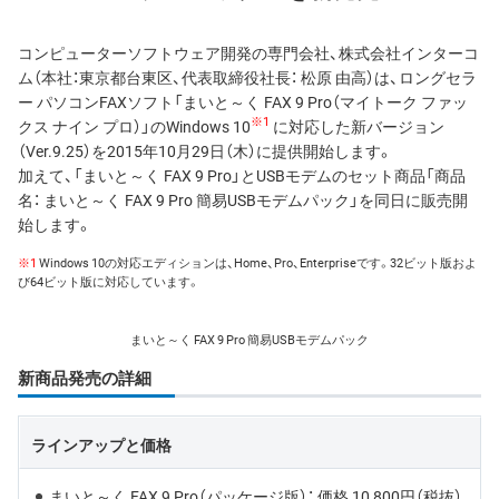
コンピューターソフトウェア開発の専門会社、株式会社インターコ
ム（本社：東京都台東区、代表取締役社長： 松原 由高）は、ロングセラ
ー パソコンFAXソフト「まいと～く FAX 9 Pro（マイトーク ファッ
※1
クス ナイン プロ）」のWindows 10
に対応した新バージョン
（Ver.9.25）を2015年10月29日（木）に提供開始します。
加えて、「まいと～く FAX 9 Pro」とUSBモデムのセット商品「商品
名： まいと～く FAX 9 Pro 簡易USBモデムパック」を同日に販売開
始します。
※1
Windows 10の対応エディションは、Home、Pro、Enterpriseです。32ビット版およ
び64ビット版に対応しています。
まいと～く FAX 9 Pro 簡易USBモデムパック
新商品発売の詳細
ラインアップと価格
まいと～く FAX 9 Pro（パッケージ版）： 価格 10,800円（税抜）