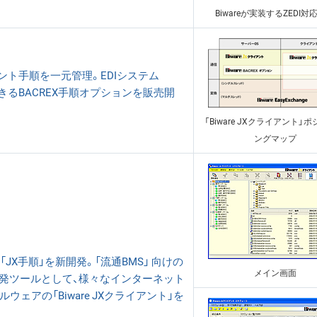
Biwareが実装するZEDI対
アント手順を一元管理。EDIシステム
ンできるBACREX手順オプションを販売開
「Biware JXクライアント」
ングマップ
「JX手順」を新開発。「流通BMS」 向けの
メイン画面
発ツールとして、様々なインターネット
ウェアの「Biware JXクライアント」を