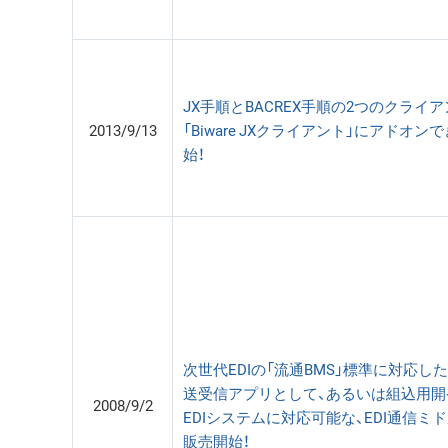
JX手順とBACREX手順の2つのクライ
2013/9/13
「Biware JXクライアント」にアドオ
始！
次世代EDIの「流通BMS」標準に対応した
送受信アプリとして、あるいは組込用開
2008/9/2
EDIシステムに対応可能な、EDI通信ミドル
販売開始！