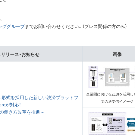
い。
。
ンググループ
までお問い合わせください。（プレス関係の方のみ）
リリース・お知らせ
画像
企業間におけるZEDIを活用し
L形式を採用した新しい決済プラットフ
文の送受信イメージ
areが対応！
門の働き方改革を推進～