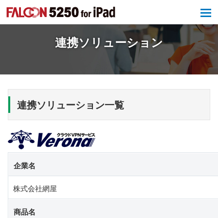
tog
tog
連携ソリューション
連携ソリューション一覧
企業名
株式会社網屋
商品名