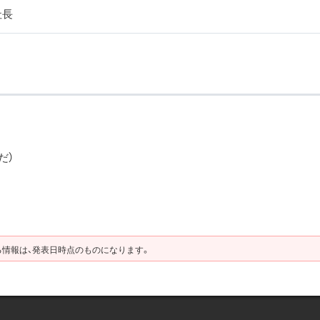
社長
だ）
る情報は、発表日時点のものになります。