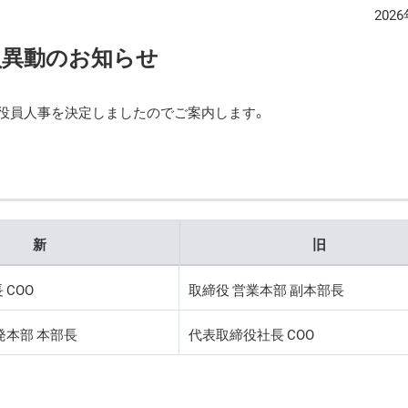
202
員異動のお知らせ
記の役員人事を決定しましたのでご案内します。
新
旧
COO
取締役 営業本部 副本部長
発本部 本部長
代表取締役社長 COO