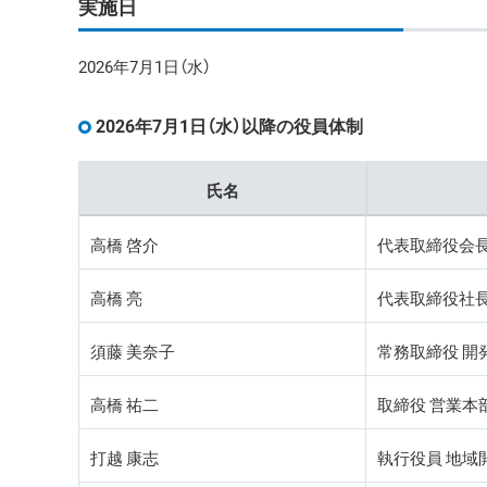
実施日
2026年7月1日（水）
2026年7月1日（水）以降の役員体制
氏名
高橋 啓介
代表取締役会長 
高橋 亮
代表取締役社長 
須藤 美奈子
常務取締役 開
高橋 祐二
取締役 営業本
打越 康志
執行役員 地域