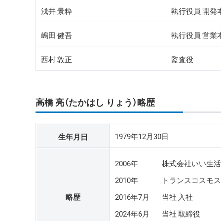
浅井 景粋
執行役員 開発
嶋田 健吾
執行役員 営業
西村 敦正
監査役
高橋 亮（たかはし りょう）略歴
1979年12月30日
生年月日
2006年
株式会社いい生活
2010年
トランスコスモス
略歴
2016年7月
当社 入社
2024年6月
当社 取締役