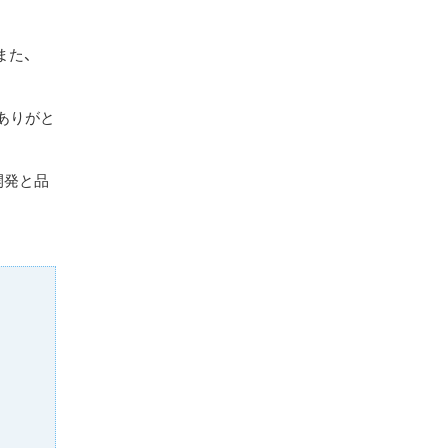
また、
ありがと
開発と品