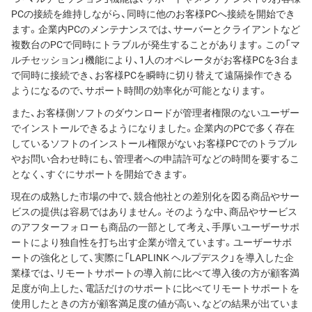
PCの接続を維持しながら、同時に他のお客様PCへ接続を開始でき
ます。企業内PCのメンテナンスでは、サーバーとクライアントなど
複数台のPCで同時にトラブルが発生することがあります。この「マ
ルチセッション」機能により、1人のオペレータがお客様PCを3台ま
で同時に接続でき、お客様PCを瞬時に切り替えて遠隔操作できる
ようになるので、サポート時間の効率化が可能となります。
また、お客様側ソフトのダウンロードが管理者権限のないユーザー
でインストールできるようになりました。企業内のPCで多く存在
しているソフトのインストール権限がないお客様PCでのトラブル
やお問い合わせ時にも、管理者への申請許可などの時間を要するこ
となく、すぐにサポートを開始できます。
現在の成熟した市場の中で、競合他社との差別化を図る商品やサー
ビスの提供は容易ではありません。そのような中、商品やサービス
のアフターフォローも商品の一部として考え、手厚いユーザーサポ
ートにより独自性を打ち出す企業が増えています。ユーザーサポ
ートの強化として、実際に「LAPLINK ヘルプデスク」を導入した企
業様では、リモートサポートの導入前に比べて導入後の方が顧客満
足度が向上した、電話だけのサポートに比べてリモートサポートを
使用したときの方が顧客満足度の値が高い、などの結果が出ていま