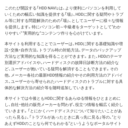
このたび開設する「HDD NAVI」は、より便利にパソコンを利用して
いくための幅広い知識を提供する「場」、HDDに関する疑問やトラブ
ル等に対する問題解決のための「場」、としてユーザーに様々な情報
を提供します。特にパソコン初～中級者をターゲットとして"わか
りやすい" "実用的な"コンテンツ作りを心がけています。
本サイトを利用することでユーザーは、HDDに関する基礎知識や増
設・交換・自作方法、トラブル時の対処方法、データのバックアップ
方法など実用的な知識を得ることができます。また、HDDのテーマ
別選択アドバイスや、ハードディスクの故障日診断方法の紹介な
ど、ユーザーが抱いている疑問を解消することもできます。その
他、メーカー各社の最新HDD情報の紹介やその利用方法のアドバイ
ス、ユーザーから寄せられたハードディスクのトラブルに対する具
体的な解決方法の紹介等を随時追加していきます。
本サイトでは今後ともHDDに関するあらゆる情報をひとまとめに
し、自社・他社の販売メーカーを問わず、役立つ情報を幅広く紹介し
ていきます。「とにかくハードディスクについて知りたいことがあ
ったら見る」、「トラブルがあったときに真っ先に見る」等の、"とり
あえずHDDのことなら何でもわかる"というようなポータルサイト