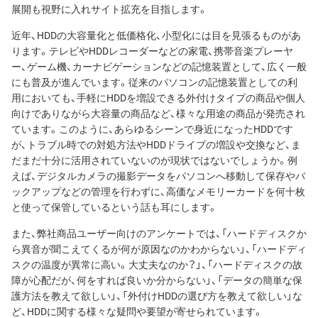
展開も視野に入れサイト拡充を目指します。
近年、HDDの大容量化と低価格化、小型化には目を見張るものがあ
ります。テレビやHDDレコーダーなどの家電、携帯音楽プレーヤ
ー、ゲーム機、カーナビゲーションなどの記憶装置として、広く一般
にも普及が進んでいます。従来のパソコンの記憶装置としての利
用においても、手軽にHDDを増設できる外付けタイプの商品や個人
向けでありながら大容量の商品など、様々な用途の商品が発売され
ています。このように、あらゆるシーンで身近になったHDDです
が、トラブル時での対処方法やHDDドライブの増設や交換など、ま
だまだ十分に活用されていないのが現状ではないでしょうか。例
えば、デジタルカメラの撮影データをパソコンへ移動して保存やバ
ックアップなどの管理を行わずに、高価なメモリーカードを何十枚
と使って保管しているという話も耳にします。
また、弊社商品ユーザー向けのアンケートでは、「ハードディスクか
ら異音が聞こえてくるが何が原因なのかわからない」、「ハードディ
スクの温度が異常に高い。大丈夫なのか？」、「ハードディスクの故
障が心配だが、何をすれば良いか分からない」、「データの簡単な保
護方法を教えて欲しい」、「外付けHDDの選び方を教えて欲しい」な
ど、HDDに関する様々な疑問や要望が寄せられています。