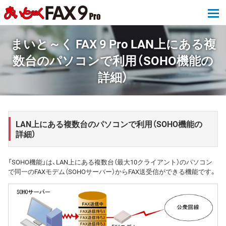
tog
まいと～く FAX 9 Pro LAN上にある複
数台のパソコンで利用（SOHO機能の
詳細）
LAN上にある複数台のパソコンで利用（SOHO機能の
詳細）
「SOHO機能」は、LAN上にある複数台（最大10クライアント）のパソコン
で同一のFAXモデム（SOHOサーバー）からFAX送受信ができる機能です。