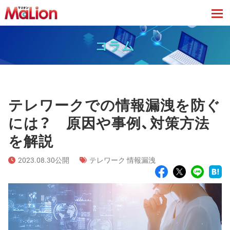
tog
コラム
テレワークでの情報漏洩を防ぐ
には？ 原因や事例、対策方法
を解説
2023.08.30公開
テレワーク 情報漏洩