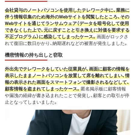
会社貸与のノートパソコンを使用したテレワーク中に、業務に
伴う情報収集のため海外のWebサイトを閲覧したところ、その
Webサイトを通じてランサムウェア（データを暗号化して使用
できなくした上で、元に戻すことと引き換えに対価を要求する
不正プログラム）に感染してしまったケース。
画面がロックさ
れて復旧に数日かかり、納期遅れなどの被害が発生しました。
機密情報の持ち出しと窃取
外出先でテレワークをしていた従業員が、画面に顧客の情報を
表示したままノートパソコンを放置して席を離れてしまい、情
報の表示された画面をスマートフォンで撮影されるなどして、
顧客情報を盗まれてしまったケース。
匿名掲示板に顧客情報
や漏洩の経緯が書き込まれたことで発覚し、顧客との取引が停
止となってしまいました。