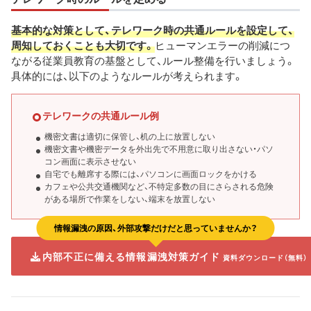
基本的な対策として、テレワーク時の共通ルールを設定して、
周知しておくことも大切です。
ヒューマンエラーの削減につ
ながる従業員教育の基盤として、ルール整備を行いましょう。
具体的には、以下のようなルールが考えられます。
テレワークの共通ルール例
機密文書は適切に保管し、机の上に放置しない
機密文書や機密データを外出先で不用意に取り出さない・パソ
コン画面に表示させない
自宅でも離席する際には、パソコンに画面ロックをかける
カフェや公共交通機関など、不特定多数の目にさらされる危険
がある場所で作業をしない、端末を放置しない
情報漏洩の原因、外部攻撃だけだと思っていませんか？
内部不正に備える情報漏洩対策ガイド
資料ダウンロード（無料）