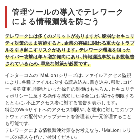
管理ツールの導入でテレワーク
による情報漏洩を防ごう
テレワークには多くのメリットがありますが、脆弱なセキュリ
ティ対策のまま実施すると、企業の存続に関わる重大なトラブ
ルを引き起こすリスクがあります。テレワーク環境を狙った
サイバー攻撃は年々増加傾向にあり、情報漏洩事故も多数報告
されているため、早急な対策が必要です。
インターコムの「MaLion」シリーズは、ファイルアクセス監視
により、各種ファイルに対する読み込み、書き込み、移動、コピ
ー、名称変更、削除といった操作の制御はもちろん、セキュリテ
ィポリシーに反する操作を感知した場合には、実行を制限する
とともに、不正アクセス者に対する警告を表示します。
特定のWebサイトへのアクセス制限や、各端末に対してのソフ
トウェアの配付やアップデートを管理者が一元管理すること
も可能です。
テレワークによる情報漏洩対策をお考えなら、「MaLion」シリ
ーズの導入をぜひご検討ください。