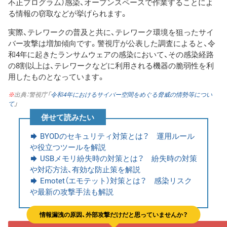
不正プログラム）感染、オープンスペースで作業することによ
る情報の窃取などが挙げられます。
実際、テレワークの普及と共に、テレワーク環境を狙ったサイ
バー攻撃は増加傾向です。警視庁が公表した調査によると、令
和4年に起きたランサムウェアの感染において、その感染経路
の8割以上は、テレワークなどに利用される機器の脆弱性を利
用したものとなっています。
※
出典：警視庁「
令和4年におけるサイバー空間をめぐる脅威の情勢等につい
て
」
併せて読みたい
BYODのセキュリティ対策とは？ 運用ルール
や役立つツールを解説
USBメモリ紛失時の対策とは？ 紛失時の対策
や対応方法、有効な防止策を解説
Emotet（エモテット）対策とは？ 感染リスク
や最新の攻撃手法も解説
情報漏洩の原因、外部攻撃だけだと思っていませんか？