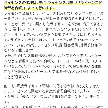
ライセンスの管理は、主に「ライセンス台帳」と「ライセンス関
連部材台帳」によって行います。
ライセンス台帳とは、ライセンス利用しているソフトウェアの
一覧で、利用状況や契約状況を一覧で確認できるようにしてお
くことが重要です。契約したライセンスを有効に活用できるよ
うに、端末にインストールされているソフトだけでなく、イン
ストールされていないソフトも参照できるようにしておきま
す。ライセンス台帳には、ソフトウェアの名称やエディショ
ン・バージョン情報、ライセンス形態、証書番号、使用許諾条件
などを記載します。
また、ライセンス関連部材台帳とは、ソフトウェアのパッケー
ジなどを管理するための台帳で、インストール時に使ったCD・
DVDなどのメディアやパッケージについて保管場所や管理部
門などを記載し、CDキー（シリアル番号）なども併記しておく
ことが必要です。
他にも、直接ライセンス管理に関係する台帳ではありません
が、ライセンスに関連する資産の管理台帳として、「ハードウェ
ア台帳」と「導入ソフトウェア台帳」を作成しておくと便利で
す。
ハードウェア台帳とは、ソフトウェアを実行するパソコンやサ