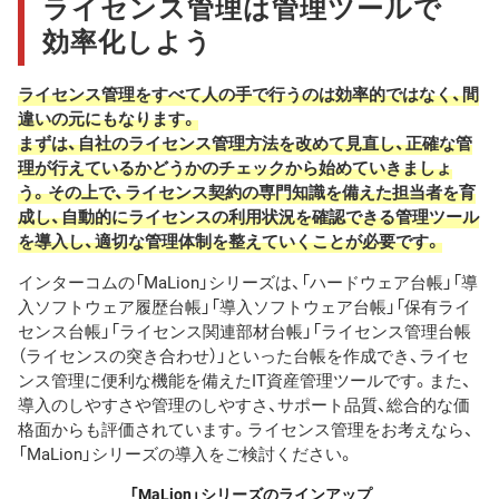
ライセンス管理は管理ツールで
効率化しよう
ライセンス管理をすべて人の手で行うのは効率的ではなく、間
違いの元にもなります。
まずは、自社のライセンス管理方法を改めて見直し、正確な管
理が行えているかどうかのチェックから始めていきましょ
う。その上で、ライセンス契約の専門知識を備えた担当者を育
成し、自動的にライセンスの利用状況を確認できる管理ツール
を導入し、適切な管理体制を整えていくことが必要です。
インターコムの「MaLion」シリーズは、「ハードウェア台帳」「導
入ソフトウェア履歴台帳」「導入ソフトウェア台帳」「保有ライ
センス台帳」「ライセンス関連部材台帳」「ライセンス管理台帳
（ライセンスの突き合わせ）」といった台帳を作成でき、ライセ
ンス管理に便利な機能を備えたIT資産管理ツールです。また、
導入のしやすさや管理のしやすさ、サポート品質、総合的な価
格面からも評価されています。ライセンス管理をお考えなら、
「MaLion」シリーズの導入をご検討ください。
「MaLion」シリーズのラインアップ