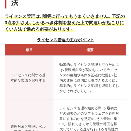
法
ライセンス管理は、闇雲に行ってもうまくいきません。下記の
3点を押さえ、しかるべき体制を整えた上で間違いが起こりに
くい方法で進める必要があります。
ライセンス管理の主なポイント
項目
概要
効果的なライセンス管理を行うために
は、管理者自身が契約しているライセ
ライセンスに関する基
ンスの種類や条件を正確に把握し、社
本的な知識を習得する
内の運用に適切に反映できるように、
基本的なライセンス知識を習得してお
かなければならない
ライセンス管理を始める際は、最初に
どの部署のどのソフトウェアを管理対
象にするのかを見定め、その管理に集
中し、慣れてきてから管理の範囲を拡
管理対象と管理レベル
大していく。監査が行われる可能性の