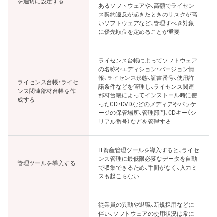
を適切に設定する
あるソフトウェアや、高額でライセン
ス契約違反が起きたときのリスクが高
いソフトウェアなど、管理すべき対象
に優先順位を定めることが重要
ライセンス台帳によってソフトウェア
の名称やエディション・バージョン情
報、ライセンス形態、証書番号、使用許
ライセンス台帳・ライセ
諾条件などを管理し、ライセンス関連
ンス関連部材台帳を作
部材台帳によってインストール時に使
成する
ったCD・DVDなどのメディアやパッケ
ージの保管場所、管理部門、CDキー（シ
リアル番号）などを管理する
IT資産管理ツールを導入すると、ライセ
ンス管理に最低限必要なデータを自動
管理ツールを導入する
で収集できるため、手間がなく、入力ミ
スも起こらない
従業員の異動や退職、新規採用などに
伴い、ソフトウェアの使用状況は常に