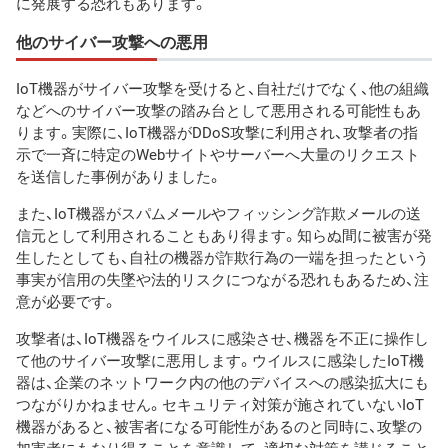
に発展する恐れもあります。
他のサイバー攻撃への悪用
IoT機器がサイバー攻撃を受けると、自社だけでなく、他の組織
などへのサイバー攻撃の踏み台として悪用される可能性もあ
ります。実際に、IoT機器がDDoS攻撃に利用され、攻撃者の指
示で一斉に特定のWebサイトやサーバーへ大量のリクエスト
を送信した事例がありました。
また、IoT機器がスパムメールやフィッシング詐欺メールの送
信元として利用されることもあり得ます。知らぬ間に被害が発
生したとしても、自社の機器が詐欺行為の一端を担ったという
事実が信用の失墜や法的リスクにつながる恐れもあるため、注
意が必要です。
攻撃者は、IoT機器をウイルスに感染させ、機器を不正に操作し
て他のサイバー攻撃に悪用します。ウイルスに感染したIoT機
器は、企業のネットワーク内の他のデバイスへの感染拡大にも
つながりかねません。セキュリティ対策が施されていないIoT
機器があると、被害者になる可能性があるのと同時に、攻撃の
加害者にもなり得ることを意識して、適切な対策を講じること