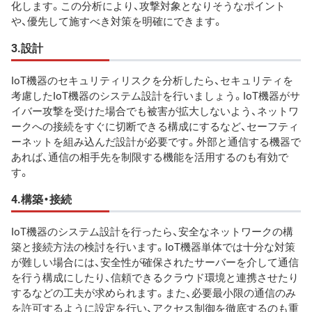
化します。この分析により、攻撃対象となりそうなポイント
や、優先して施すべき対策を明確にできます。
3.設計
IoT機器のセキュリティリスクを分析したら、セキュリティを
考慮したIoT機器のシステム設計を行いましょう。IoT機器がサ
イバー攻撃を受けた場合でも被害が拡大しないよう、ネットワ
ークへの接続をすぐに切断できる構成にするなど、セーフティ
ーネットを組み込んだ設計が必要です。外部と通信する機器で
あれば、通信の相手先を制限する機能を活用するのも有効で
す。
4.構築・接続
IoT機器のシステム設計を行ったら、安全なネットワークの構
築と接続方法の検討を行います。IoT機器単体では十分な対策
が難しい場合には、安全性が確保されたサーバーを介して通信
を行う構成にしたり、信頼できるクラウド環境と連携させたり
するなどの工夫が求められます。また、必要最小限の通信のみ
を許可するように設定を行い、アクセス制御を徹底するのも重