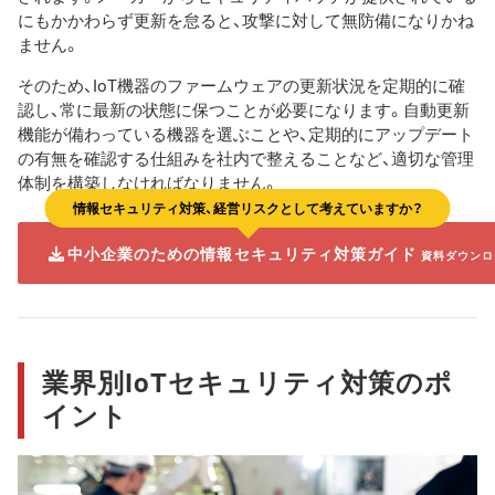
にもかかわらず更新を怠ると、攻撃に対して無防備になりかね
ません。
そのため、IoT機器のファームウェアの更新状況を定期的に確
認し、常に最新の状態に保つことが必要になります。自動更新
機能が備わっている機器を選ぶことや、定期的にアップデート
の有無を確認する仕組みを社内で整えることなど、適切な管理
体制を構築しなければなりません。
情報セキュリティ対策、経営リスクとして考えていますか？
中小企業のための情報セキュリティ対策ガイド
資料ダウンロ
業界別IoTセキュリティ対策のポ
イント