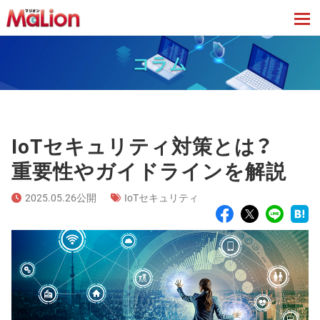
tog
コラム
IoTセキュリティ対策とは？
重要性やガイドラインを解説
2025.05.26公開
IoTセキュリティ