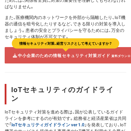
ためには、関係者全員に対策の重要性を理解してもらわなけれ
ばなりません。
また、医療機関内のネットワークを外部から隔離したり、IoT機
器の通信を暗号化したりするなど、できる限りの対策を導入し
ましょう。患者の安全とプライバシーを守るためには、万全の
セキュリティ体制が不可欠です。
情報セキュリティ対策、経営リスクとして考えていますか？
中小企業のための情報セキュリティ対策ガイド
資料ダウンロ
IoTセキュリティのガイドライ
ン
IoTセキュリティ対策を進める際は、国が公表しているガイド
ラインを参考にするのが有効です。総務省と経済産業省は共同
で「
IoTセキュリティガイドライン ver 1.0
」を発表しており、IoT