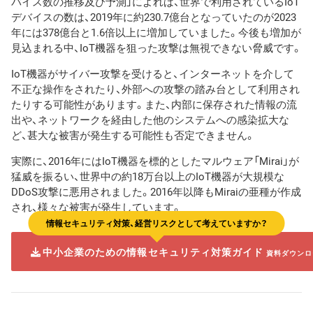
バイス数の推移及び予測」によれば、世界で利用されているIoT
デバイスの数は、2019年に約230.7億台となっていたのが2023
年には378億台と1.6倍以上に増加していました。今後も増加が
見込まれる中、IoT機器を狙った攻撃は無視できない脅威です。
IoT機器がサイバー攻撃を受けると、インターネットを介して
不正な操作をされたり、外部への攻撃の踏み台として利用され
たりする可能性があります。また、内部に保存された情報の流
出や、ネットワークを経由した他のシステムへの感染拡大な
ど、甚大な被害が発生する可能性も否定できません。
実際に、2016年にはIoT機器を標的としたマルウェア「Mirai」が
猛威を振るい、世界中の約18万台以上のIoT機器が大規模な
DDoS攻撃に悪用されました。2016年以降もMiraiの亜種が作成
され、様々な被害が発生しています。
情報セキュリティ対策、経営リスクとして考えていますか？
中小企業のための情報セキュリティ対策ガイド
資料ダウンロ