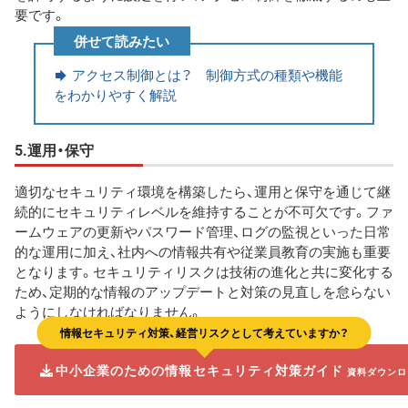
要です。
併せて読みたい
アクセス制御とは？ 制御方式の種類や機能
をわかりやすく解説
5.運用・保守
適切なセキュリティ環境を構築したら、運用と保守を通じて継
続的にセキュリティレベルを維持することが不可欠です。ファ
ームウェアの更新やパスワード管理、ログの監視といった日常
的な運用に加え、社内への情報共有や従業員教育の実施も重要
となります。セキュリティリスクは技術の進化と共に変化する
ため、定期的な情報のアップデートと対策の見直しを怠らない
ようにしなければなりません。
情報セキュリティ対策、経営リスクとして考えていますか？
中小企業のための情報セキュリティ対策ガイド
資料ダウンロ