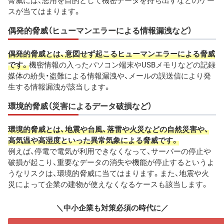
脅威には、悪用を目的として機密データを持ち出すなどのケー
スが当てはまります。
偶発的脅威（ヒューマンエラーによる情報漏洩など）
偶発的脅威とは、意図せず起こるヒューマンエラーによる脅威
です。
機密情報の入ったパソコン端末やUSBメモリなどの記録
媒体の紛失・盗難による情報漏洩や、メールの誤送信により発
生する情報漏洩が該当します。
環境的脅威（災害によるデータ破損など）
環境的脅威とは、地震や台風、落雷や火災などの自然災害や、
高気温や高湿度といった異常気象による脅威です。
例えば、停電で電気が利用できなくなって、サーバーの停止や
破損が起こり、重要なデータの消失や機能が停止するというよ
うなリスクは、環境的脅威に当てはまります。また、地震や火
災によって企業の建物が使えなくなるケースも該当します。
＼中小企業も対策必須の時代に／