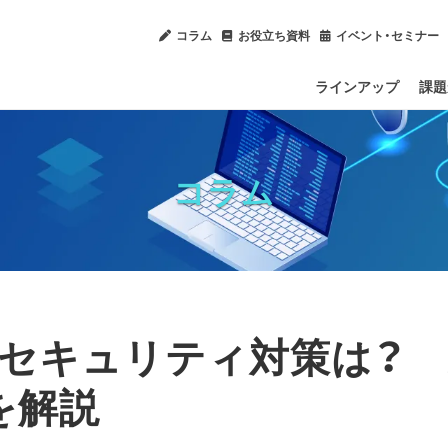
コラム
お役立ち資料
イベント・セミナー
ラインアップ
課題
内部
Ch
ソフ
IT
社内
コラム
セキュリティ対策は？ 
を解説