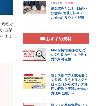
2023.8.30
労務管理
勤怠管理とは？ 目的や
注意点、管理方法やツー
ルをわかりやすく解説
。気軽で
方、企業
ルに対す
おすすめ資料
Macが情報漏洩の抜け穴
に？企業のセキュリティ
対策を再点検
情シス部門の工数逼迫に
より起こりうるリスクと
は～これからの情シス部
を
門の役割と実践のための
方法をご紹介～
情シスの業務負荷をどう