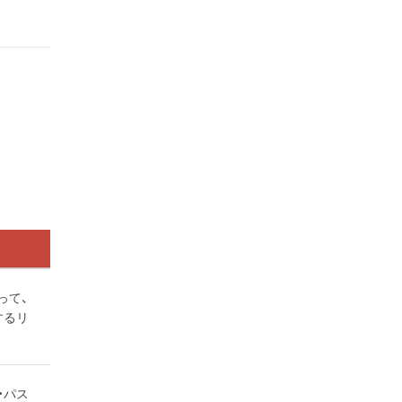
って、
するリ
・パス