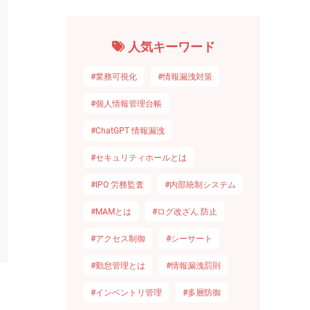
人気キーワード
#業務可視化
#情報漏洩対策
#個人情報管理台帳
#ChatGPT 情報漏洩
#セキュリティホールとは
#IPO 労務監査
#内部統制システム
#MAMとは
#ログ改ざん 防止
#アクセス制御
#シーサート
#勤怠管理とは
#情報漏洩罰則
#インベントリ管理
#多層防御