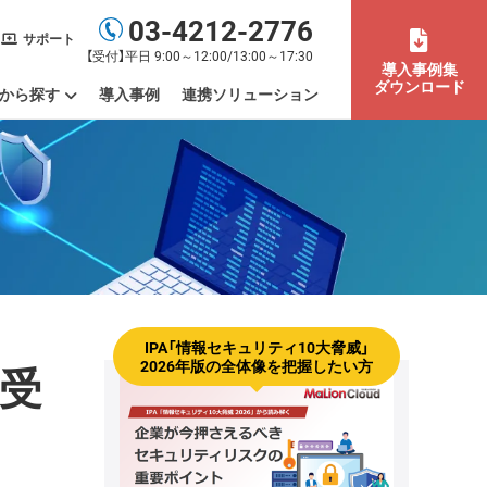
03-4212-2776
サポート
【受付】平日 9:00～12:00/13:00～17:30
導入事例集
ダウンロード
から探す
導入事例
連携ソリューション
不正による情報漏洩を防止したい
atGPTのセキュリティ対策をしたい
トウェアのライセンスを管理したい
資産管理ツールをクラウド化したい
ヘルプデスク業務を効率化したい
IPO（上場）に向けて労務管理体制を整備したい
サプライチェーン強化に向けたセキュリティ対策評価制度に対応したい
テレワーク（ハイブリッドワーク）を管理したい
業務用端末の利用場所まで
Mac端末もまとめて管理し
社内のデバイスを一元管理
OSアップデートやパッチを
PマークやISMS認証取得を
PCログを活用したい
残業（長時間労働）を管理し
IPA「情報セキュリティ10大脅威」
受
2026年版の全体像を把握したい方