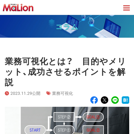
tog
コラム
業務可視化とは？ 目的やメリ
ット、成功させるポイントを解
説
2023.11.29公開
業務可視化